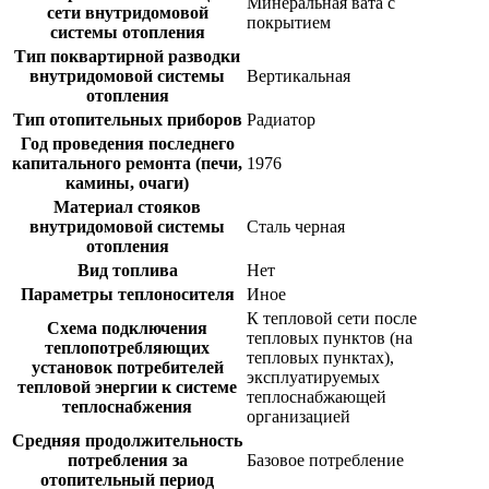
Минеральная вата с
сети внутридомовой
покрытием
системы отопления
Тип поквартирной разводки
внутридомовой системы
Вертикальная
отопления
Тип отопительных приборов
Радиатор
Год проведения последнего
капитального ремонта (печи,
1976
камины, очаги)
Материал стояков
внутридомовой системы
Сталь черная
отопления
Вид топлива
Нет
Параметры теплоносителя
Иное
К тепловой сети после
Схема подключения
тепловых пунктов (на
теплопотребляющих
тепловых пунктах),
установок потребителей
эксплуатируемых
тепловой энергии к системе
теплоснабжающей
теплоснабжения
организацией
Средняя продолжительность
потребления за
Базовое потребление
отопительный период