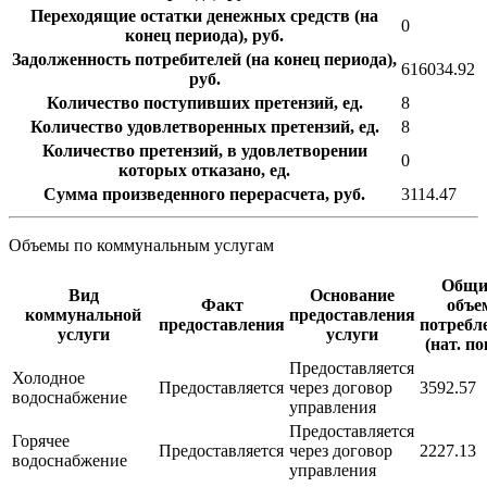
Переходящие остатки денежных средств (на
0
конец периода), руб.
Задолженность потребителей (на конец периода),
616034.92
руб.
Количество поступивших претензий, ед.
8
Количество удовлетворенных претензий, ед.
8
Количество претензий, в удовлетворении
0
которых отказано, ед.
Сумма произведенного перерасчета, руб.
3114.47
Объемы по коммунальным услугам
Общи
Вид
Основание
Факт
объе
коммунальной
предоставления
предоставления
потребл
услуги
услуги
(нат. по
Предоставляется
Холодное
Предоставляется
через договор
3592.57
водоснабжение
управления
Предоставляется
Горячее
Предоставляется
через договор
2227.13
водоснабжение
управления